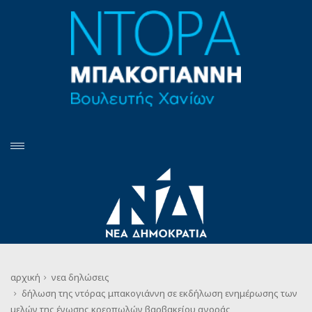
αρχική
νεα
δηλώσεις
δήλωση της ντόρας μπακογιάννη σε εκδήλωση ενημέρωσης των
μελών της ένωσης κρεοπωλών βαρβακείου αγοράς