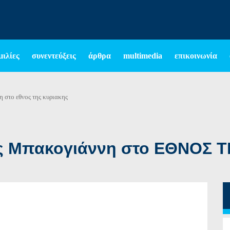
μιλίες
συνεντεύξεις
άρθρα
multimedia
επικοινωνία
η στο εθνος της κυριακης
ας Μπακογιάννη στο ΕΘΝΟΣ 