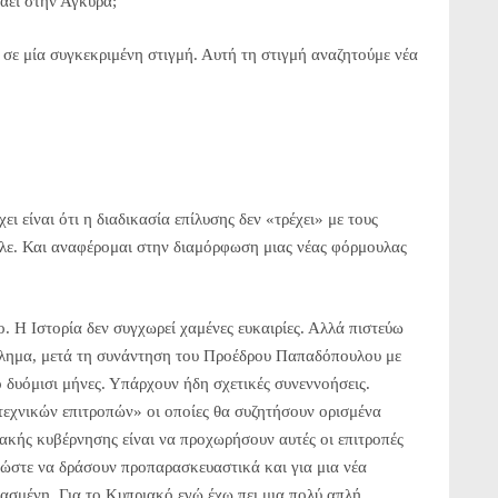
άει στην Άγκυρα;
ει σε μία συγκεκριμένη στιγμή. Αυτή τη στιγμή αναζητούμε νέα
ι είναι ότι η διαδικασία επίλυσης δεν «τρέχει» με τους
ελε. Και αναφέρομαι στην διαμόρφωση μιας νέας φόρμουλας
ο. Η Ιστορία δεν συγχωρεί χαμένες ευκαιρίες. Αλλά πιστεύω
λημα, μετά τη συνάντηση του Προέδρου Παπαδόπουλου με
 δυόμισι μήνες. Υπάρχουν ήδη σχετικές συνεννοήσεις.
χνικών επιτροπών» οι οποίες θα συζητήσουν ορισμένα
ακής κυβέρνησης είναι να προχωρήσουν αυτές οι επιτροπές
ι ώστε να δράσουν προπαρασκευαστικά και για μια νέα
μασμένη. Για το Κυπριακό εγώ έχω πει μια πολύ απλή