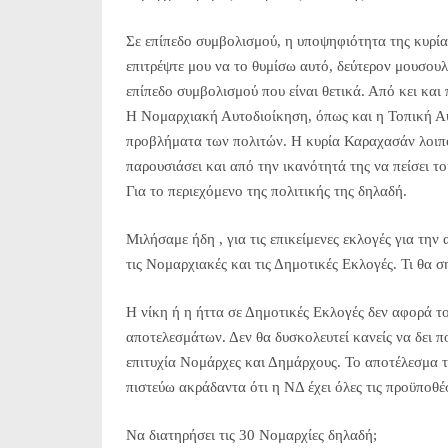
Σε επίπεδο συμβολισμού, η υποψηφιότητα της κυρίας
επιτρέψτε μου να το θυμίσω αυτό, δεύτερον μουσουλ
επίπεδο συμβολισμού που είναι θετικά. Από κει κα
Η Νομαρχιακή Αυτοδιοίκηση, όπως και η Τοπική Αυ
προβλήματα των πολιτών. Η κυρία Καραχασάν λοιπό
παρουσιάσει και από την ικανότητά της να πείσει του
Για το περιεχόμενο της πολιτικής της δηλαδή.
Μιλήσαμε ήδη , για τις επικείμενες εκλογές για την 
τις Νομαρχιακές και τις Δημοτικές Εκλογές. Τι θα ση
Η νίκη ή η ήττα σε Δημοτικές Εκλογές δεν αφορά τ
αποτελεσμάτων. Δεν θα δυσκολευτεί κανείς να δει π
επιτυχία Νομάρχες και Δημάρχους. Το αποτέλεσμα τ
πιστεύω ακράδαντα ότι η ΝΔ έχει όλες τις προϋποθέσ
Να διατηρήσει τις 30 Νομαρχίες δηλαδή;