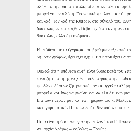
αλήθεια, την οποία καταλαβαίνουν και όλοι οι ομόλ
μπορεί να είναι λύση. Για να υπάρχει λύση, αυτή π
και λαό. Τον λαό της Κύπρου, στο σύνολό του, Ελλη
δύσκολος να επιτευχθεί; Βεβαίως, διότι αν ήταν εύκο
δύσκολος, αλλά όχι ανέφικτος.
Η υπόθεση με τα έγγραφα που βρέθηκαν έξω από το 
δημοσιογράφων, έχει εξέλιξη; Η ΕΔΕ που έχετε δια
Θεωρώ ότι η υπόθεση αυτή είναι ύβρις κατά του Υπ
είναι ζήτημα τιμής να χυθεί άπλετο φως στην υπόθε
ψευδών ειδήσεων ζήτησα από τον εισαγγελέα πλήρη κα
μπορεί ο καθένας να βγαίνει και να λέει ότι έχω μια 
Επί των ημερών μου και των ημερών του κ. Μολυβιά
κατηγορηματική. Πιστεύω δε ότι δεν υπήρχε ούτε επ
Ποια είναι η θέση σας για την επιλογή του Γ. Παπα
νομαρχία Δράμας – καβάλας – Ξάνθης;