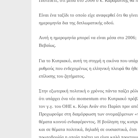
Πιστεύετε, ότι μέσα στο 2006 ο κ. Καραμανλής θα π
Είναι ένα ταξίδι το οποίο είχε αναφερθεί ότι θα γίν
ημερομηνία δια της διπλωματικής οδού.
Αυτή η ημερομηνία μπορεί να είναι μέσα στο 2006;
Βεβαίως.
Για το Κυπριακό, αυτή τη στιγμή η εικόνα που υπάρχε
ρυθμούς που ενδεχομένως η ελληνική πλευρά θα ήθ
επίλυσης του ζητήματος.
Στην εξωτερική πολιτική ο χρόνος πάντα παίζει ρόλ
ότι υπάρχει ένα νέο momentum στο Κυπριακό πρόβ
τον γ.γ. του ΟΗΕ κ. Κόφι Ανάν στο Παρίσι πριν από
Προχωρούμε στη διαμόρφωση των ονομαζόμενων «τε
θέματα κοινού ενδιαφέροντος. Η βούληση της κυπρι
και σε θέματα πολιτικά, δηλαδή σε ουσιαστικά, έτσ
πρωτοβουλία η οποία πρέπει να είναι καλά προετοι