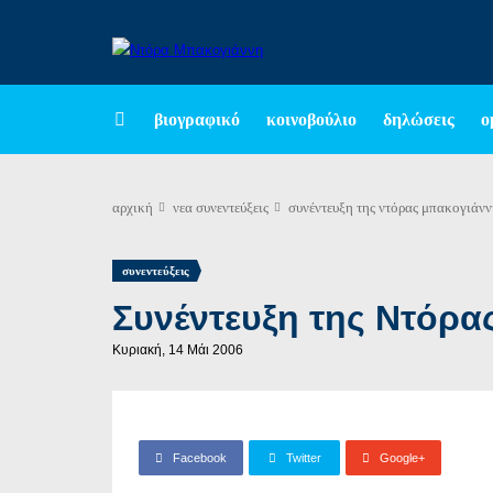
βιογραφικό
κοινοβούλιο
δηλώσεις
ο
αρχική
νεα
συνεντεύξεις
συνέντευξη της ντόρας μπακογιάνν
συνεντεύξεις
Συνέντευξη της Ντόρ
Κυριακή, 14 Μάι 2006
Facebook
Twitter
Google+