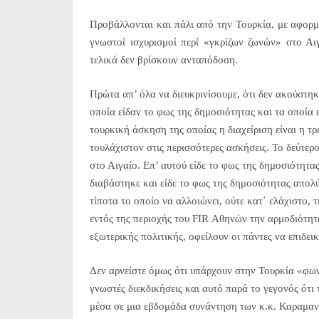
Προβάλλονται και πάλι από την Τουρκία, με αφορμ
γνωστοί ισχυρισμοί περί «γκρίζων ζωνών» στο Αι
τελικά δεν βρίσκουν ανταπόδοση.
Πρώτα απ’ όλα να διευκρινίσουμε, ότι δεν ακούστηκ
οποία είδαν το φως της δημοσιότητας και τα οποία ε
τουρκική άσκηση της οποίας η διαχείριση είναι η τρ
τουλάχιστον στις περισσότερες ασκήσεις. Το δεύτερ
στο Αιγαίο. Επ’ αυτού είδε το φως της δημοσιότητ
διαβάστηκε και είδε το φως της δημοσιότητας απολ
τίποτα το οποίο να αλλοιώνει, ούτε κατ΄ ελάχιστο, 
εντός της περιοχής του FIR Αθηνών την αρμοδιότητα
εξωτερικής πολιτικής, οφείλουν οι πάντες να επιδε
Δεν αρνείστε όμως ότι υπάρχουν στην Τουρκία «φων
γνωστές διεκδικήσεις και αυτό παρά το γεγονός ότ
μέσα σε μια εβδομάδα συνάντηση των κ.κ. Καραμαν