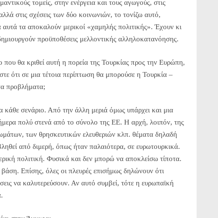
αντικούς τομείς, στην ενέργεια και τους αγωγούς, στις
αλλά στις σχέσεις των δύο κοινωνιών, το τονίζω αυτό,
 αυτά τα αποκαλούν μερικοί «χαμηλής πολιτικής». Έχουν κι
 δημιουργούν προϋποθέσεις μελλοντικής αλληλοκατανόησης.
 που θα κριθεί αυτή η πορεία της Τουρκίας προς την Ευρώπη,
άστε ότι σε μια τέτοια περίπτωση θα μπορούσε η Τουρκία –
τα προβλήματα;
ια κάθε σενάριο. Από την άλλη μεριά όμως υπάρχει και μια
μερα πολύ στενά από το σύνολο της ΕΕ. Η αρχή, λοιπόν, της
ιωμάτων, των θρησκευτικών ελευθεριών κλπ. θέματα δηλαδή
βληθεί από διμερή, όπως ήταν παλαιότερα, σε ευρωτουρκικά.
ερική πολιτική. Φυσικά και δεν μπορώ να αποκλείσω τίποτα.
 βάση. Επίσης, όλες οι πλευρές επισήμως δηλώνουν ότι
σεις να καλυτερεύσουν. Αν αυτό συμβεί, τότε η ευρωπαϊκή
.